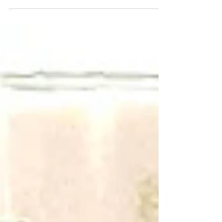
Phrifysgol Abertawe; Tom Basher,
Ymgynghorydd Addysg, Partneriaeth; a
Jennifer Twelvetrees,...