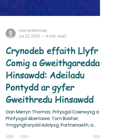
merrynthomas
Jul 23, 2025
4 min read
Crynodeb effaith Llyfr
Comig a Gweithgareddau
Hinsawdd: Adeiladu
Pontydd ar gyfer
Gweithredu Hinsawdd
Gan Merryn Thomas, Prifysgol Caerwysg a