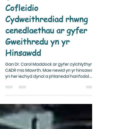
merrynthomas
Mar 21, 2025
3 min read
Diweddariad OPTIC:
Cofleidio
Cydweithrediad rhwng
cenedlaethau ar gyfer
Gweithredu yn yr
Hinsawdd
Gan Dr. Carol Maddock ar gyfer cylchlythyr
CADR mis Mawrth. Mae newid yn yr hinsawdd
yn her iechyd dynol a phlanedol hanfodol.
Mae'r...