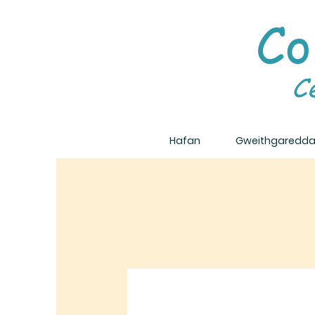
Co
C
Hafan
Gweithgaredd