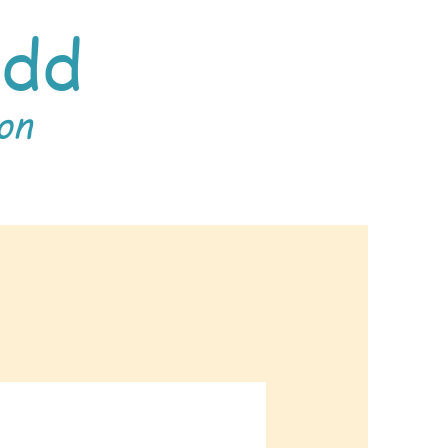
wdd
on