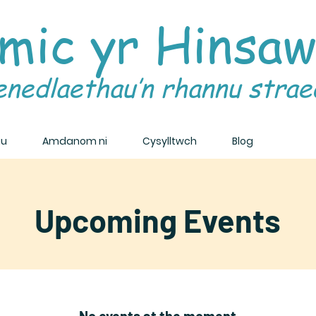
mic yr Hinsa
enedlaethau’n rhannu strae
au
Amdanom ni
Cysylltwch
Blog
Upcoming Events